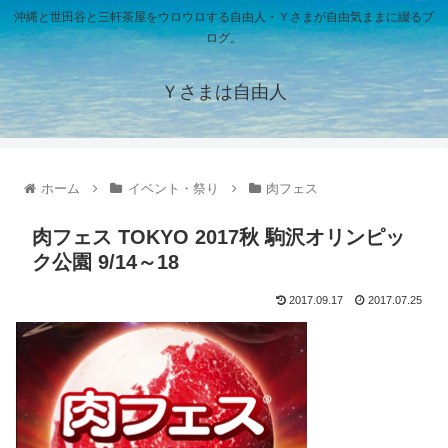
沖縄と世田谷と三軒茶屋をウロウロする自由人・Ｙさまが自由気ままに綴るブ
ログ。
Ｙさまは自由人
ホーム
イベント・祭り
肉フェス
肉フェス TOKYO 2017秋 駒沢オリンピッ
ク公園 9/14～18
2017.09.17
2017.07.25