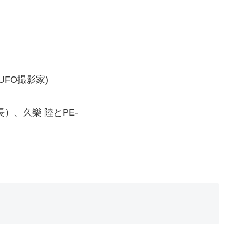
UFO撮影家)
）、久樂 陸とPE-