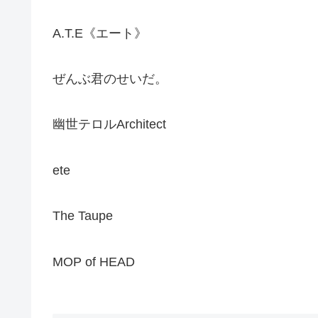
A.T.E《エート》
ぜんぶ君のせいだ。
幽世テロルArchitect
ete
The Taupe
MOP of HEAD