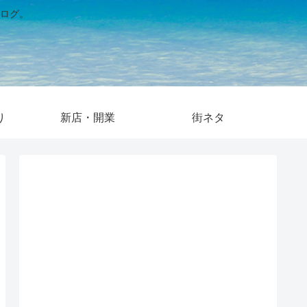
ログ。
り
新店・開業
街ネタ