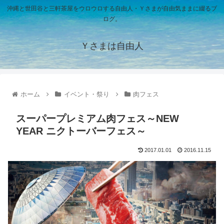
沖縄と世田谷と三軒茶屋をウロウロする自由人・Ｙさまが自由気ままに綴るブ
ログ。
Ｙさまは自由人
ホーム
イベント・祭り
肉フェス
スーパープレミアム肉フェス～NEW
YEAR ニクトーバーフェス～
2017.01.01
2016.11.15