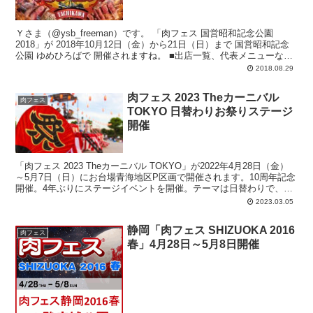
Ｙさま（@ysb_freeman）です。 「肉フェス 国営昭和記念公園
2018」が 2018年10月12日（金）から21日（日）まで 国営昭和記念
公園 ゆめひろばで 開催されますね。 ■出店一覧、代表メニューな
ど...
2018.08.29
肉フェス 2023 Theカーニバル
肉フェス
TOKYO 日替わりお祭りステージ
開催
「肉フェス 2023 Theカーニバル TOKYO」が2022年4月28日（金）
～5月7日（日）にお台場青海地区P区画で開催されます。10周年記念
開催。4年ぶりにステージイベントを開催。テーマは日替わりで、日
本のお祭りコンテンツ（阿波踊り、よさこい、獅子舞、など）、アニ
2023.03.05
ソン、ダンス、アイドル、Vtuber、など。
静岡「肉フェス SHIZUOKA 2016
肉フェス
春」4月28日～5月8日開催