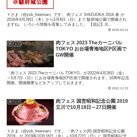
Ｙさま（@ysb_freeman）です。 肉フェス SHIZUOKA 2016 春 が
2016年4月28日（木）から5月8日（日）まで 駿府城公園で開催され
ますね。 いろいろ情報を収集してみました。 【追記】出...
2016.03.21
肉フェス 2023 Theカーニバル
肉フェス
TOKYO お台場青海地区P区画で
GW開催
「肉フェス 2023 Theカーニバル TOKYO」が2022年4月28日（金）
～5月7日（日）にお台場青海地区P区画で開催されます。10周年記念
開催。開催概要などをアップしておきます。
2022.12.22
肉フェス 国営昭和記念公園 2019
肉フェス
立川で10月18日～27日開催
Ｙさま（@ysb_freeman）です。 「肉フェス(R) 国営昭和記念公園
2019」が 2019年10月18日（金）～10月27日（日）に 国営昭和記念