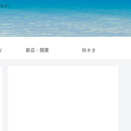
ログ。
り
新店・開業
街ネタ