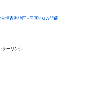
YO お台場青海地区P区画でGW開催
ンサーリンク