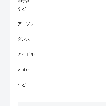
獅子舞
など
アニソン
ダンス
アイドル
Vtuber
など