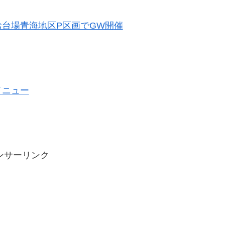
YO お台場青海地区P区画でGW開催
 メニュー
ンサーリンク