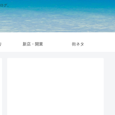
ログ。
り
新店・開業
街ネタ