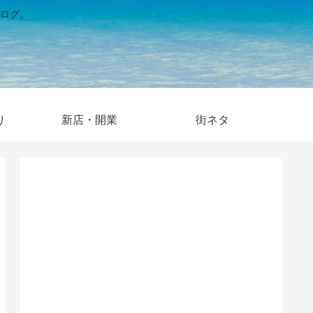
ログ。
り
新店・開業
街ネタ