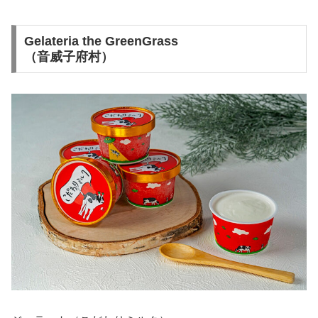
Gelateria the GreenGrass
（音威子府村）