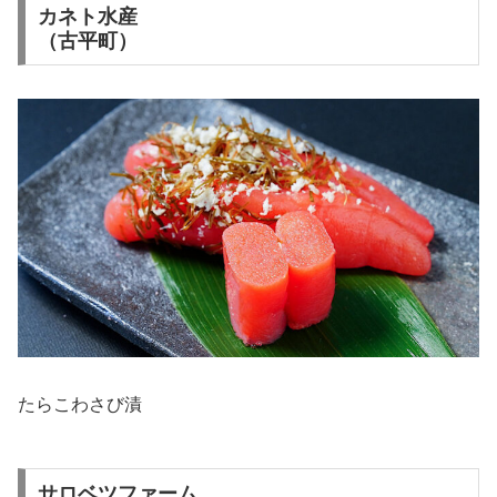
カネト水産
（古平町）
たらこわさび漬
サロベツファーム