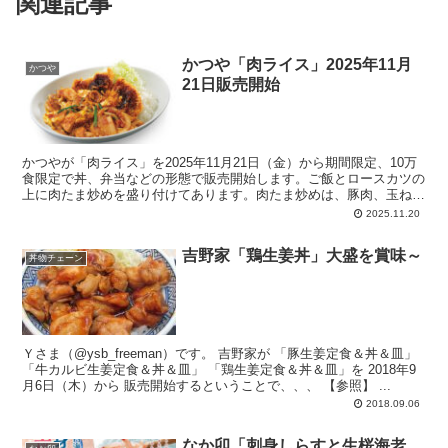
関連記事
かつや「肉ライス」2025年11月
かつや
21日販売開始
かつやが「肉ライス」を2025年11月21日（金）から期間限定、10万
食限定で丼、弁当などの形態で販売開始します。ご飯とロースカツの
上に肉たま炒めを盛り付けてあります。肉たま炒めは、豚肉、玉ね
ぎ、ニラ、玉子を甘辛い焼肉タレで炒め、ご飯が進む濃厚な味わいに
2025.11.20
仕上げてあります。ロースカツは、かつや定番のいつものロースカ
ツ。
吉野家「鶏生姜丼」大盛を賞味～
丼物チェーン
Ｙさま（@ysb_freeman）です。 吉野家が 「豚生姜定食＆丼＆皿」
「牛カルビ生姜定食＆丼＆皿」 「鶏生姜定食＆丼＆皿」を 2018年9
月6日（木）から 販売開始するということで、、、 【参照】 ...
2018.09.06
なか卯「刺身しらすと生桜海老