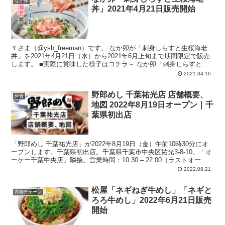
なか卯
丼」2021年4月21日販売開始
Ｙさま（@ysb_freeman）です。 なか卯が「刺身しらすと生桜海老
丼」を2021年4月21日（水）から2021年6月上旬まで期間限定で販売
します。 ■実際に賞味した様子はコチラ～ なか卯「刺身しらすと生
桜海...
2021.04.16
野郎めし 千葉祐光店 店舗概要、
外食
地図 2022年8月19日オープン｜千
葉県初出店
「野郎めし 千葉祐光店」が2022年8月19日（金）午前10時30分にオ
ープンします。千葉県初出店。千葉県千葉市中央区祐光3-8-10。「オ
ーケー千葉中央店」隣接。営業時間：10:30 – 22:00（ラストオーダ
ー 21:30）※食材なくなり次第、終了。客席数：約35席。駐車場：15
2022.08.21
台。テイクアウト：可（一部不可）
松屋「ネギねぎ牛めし」「ネギと
丼物チェーン
ろろ牛めし」2022年6月21日販売
開始