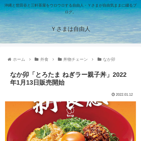
沖縄と世田谷と三軒茶屋をウロウロする自由人・Ｙさまが自由気ままに綴るブ
ログ。
Ｙさまは自由人
ホーム
外食
丼物チェーン
なか卯
なか卯「とろたま ねぎラー親子丼」2022
年1月13日販売開始
2022.01.12