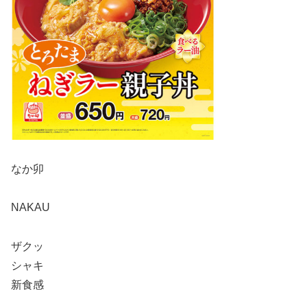
なか卯
NAKAU
ザクッ
シャキ
新食感