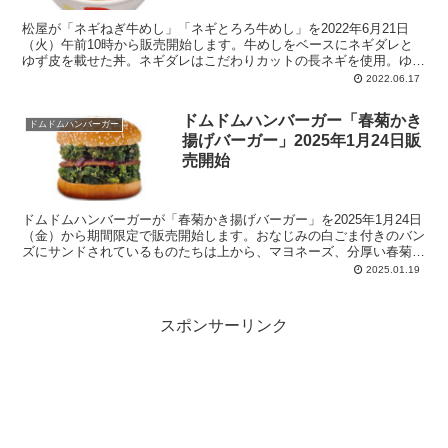
松屋が「ネギねぎ牛めし」「ネギとろろ牛めし」を2022年6月21日
（火）午前10時から販売開始します。牛めしをベースにネギダレと
ゆず皮を載せた丼。ネギダレはこだわりカットの長ネギを使用。ゆず
とごま油風味で出汁が効いています。青ねぎたっぷりの「ネギねぎ牛
2022.06.17
めし」、とろろを載せた「ネギとろろ牛めし」、ネギダレ単品を設
定。
ドムドムハンバーガー「春菊かき
ドムドムハンバーガー
揚げバーガー」2025年1月24日販
売開始
ドムドムハンバーガーが「春菊かき揚げバーガー」を2025年1月24日
（金）から期間限定で販売開始します。おなじみの白ごま付きのバン
ズにサンドされているものたちは上から、マヨネーズ、分厚い春菊か
き揚げ、甘辛ソース、パティ、再び分厚い春菊かき揚げ。ザクザク！
2025.01.19
と 良い音をたてて豪快にほおばることをおすすめ。
スポンサーリンク