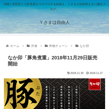
沖縄と世田谷と三軒茶屋をウロウロする自由人・Ｙさまが自由気ままに綴るブ
ログ。
Ｙさまは自由人
ホーム
外食
丼物チェーン
なか卯
なか卯「豚角煮重」2018年11月29日販売
開始
2018.11.30
2018.11.27