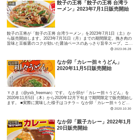
餃子の王将「餃子の王将 台湾ラ
外食
ーメン」2023年7月1日販売開始
餃子の王将が「餃子の王将 台湾ラーメン」を2023年7月1日（土）か
ら販売開始します。2023年7月31日（月）までの期間限定。挽き肉の
旨味と豆板醤のコクが効いた醤油ベースのあっさり旨辛スープ。ニ
ラ、キクラゲ、もやしの食感が食欲をそそります。
2023.06.28
なか卯「カレー担々うどん」
なか卯
2020年11月5日販売開始
Ｙさま（@ysb_freeman）です。 なか卯が「カレー担々うどん」を
2020年11月5日（木）から2020年12月下旬まで期間限定で販売開始し
ます。 ■実際に賞味した様子はコチラ～ なか卯「カレー担々うど
ん」...
2020.10.30
なか卯「親子カレー」2022年1月
なか卯
20日販売開始