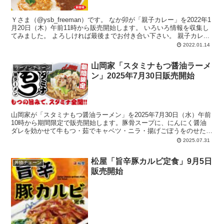
Ｙさま（@ysb_freeman）です。 なか卯が「親子カレー」を2022年1
月20日（木）午前11時から販売開始します。 いろいろ情報を収集し
てみました。 よろしければ最後までお付き合い下さい。 親子カレ...
2022.01.14
山岡家「スタミナもつ醤油ラーメ
ラーメンチェーン
ン」2025年7月30日販売開始
山岡家が「スタミナもつ醤油ラーメン」を2025年7月30日（水）午前
10時から期間限定で販売開始します。豚骨スープに、にんにく醤油
ダレを効かせて牛もつ・茹でキャベツ・ニラ・揚げごぼうをのせた、
博多もつ鍋風、食べ応えのある一杯。お得な半ライスセットとTKG
2025.07.31
セットの設定アリ。
松屋「旨辛豚カルビ定食」9月5日
丼物チェーン
販売開始