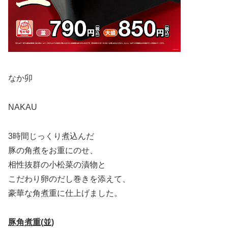
なか卯
NAKAU
3時間じっくり煮込んだ
豚の角煮をお重にのせ、
相性抜群の小松菜の漬物と
こだわり卵のだし巻きを添えて、
豪華な角煮重に仕上げました。
豚角煮重(並)