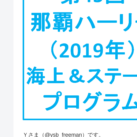
Ｙさま（@ysb_freeman）です。