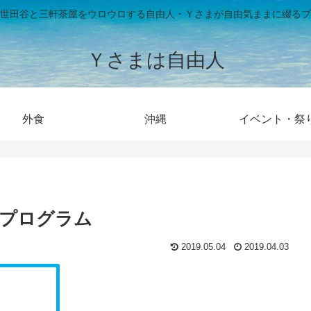
世田谷と三軒茶屋をウロウロする自由人・Ｙさまが自由気ままに綴るブ
Ｙさまは自由人
外食
沖縄
イベント・祭
）プログラム
2019.05.04
2019.04.03