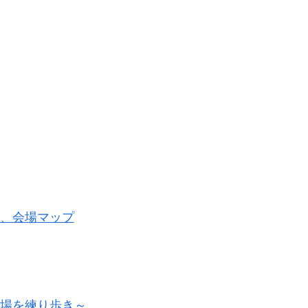
覧、会場マップ
会場を練り歩き～