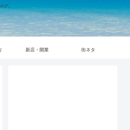
ログ。
り
新店・開業
街ネタ