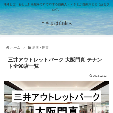
沖縄と世田谷と三軒茶屋をウロウロする自由人・Ｙさまが自由気ままに綴るブ
ログ。
Ｙさまは自由人
ホーム
新店・開業
三井アウトレットパーク 大阪門真 テナン
ト全98店一覧
2023.02.12