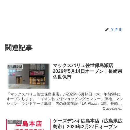
Ｙさま
関連記事
マックスバリュ佐世保島瀬店
新店・開業
2026年5月14日オープン｜長崎県
佐世保市
「マックスバリュ佐世保島瀬店」が2026年5月14日（木）午前9時に
オープンします。「イオン佐世保ショッピングセンター」跡地。マン
ション「ランドアーク島瀬」内の商業施設「LA Plaza」1階。長崎県
佐世保市島瀬町10-9。営業時間：8時～22時。敷地面積：3,433平方メ
2026.05.01
ートル。売場面積：761平方メートル。
ケーズデンキ広島本店（広島県広
新店・開業
島市）2020年2月27日オープン