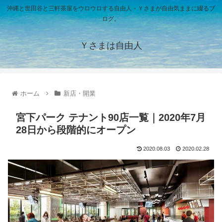
沖縄と世田谷と三軒茶屋をウロウロする自由人・Ｙさまが自由気ままに綴るブ
ログ。
Ｙさまは自由人
ホーム
新店・開業
宮下パーク テナント90店一覧｜2020年7月
28日から段階的にオープン
2020.08.03
2020.02.28