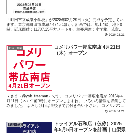
「町田市立成瀬小学校」が2028年02月29日（火）完成を予定してい
ます。東京都町田市成瀬7-4745-1ほか。計画では、地上4階、地下0
階、延床面積：11707.25平方メートル、主要用途：小学校、児童福
祉施設等、集会場。
2026.02.21
コメリパワー帯広南店 4月21日
新店・開業
（木）オープン
Ｙさま（@ysb_freeman）です。 コメリパワー帯広南店が 2016年4
月21日（木）午前9時にオープンしますね。 いろいろ情報を収集して
みました。 よろしければ最後までお付き合い下さい。 コメリパワ...
2016.04.21
トライアル石和店（仮称）2025
新店・開業
年5月5日オープンを計画｜山梨県