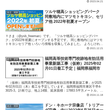
5,000平方メートル、駐車場：47台、駐輪場：117台、営業時間：午
2023.04.21
前7時-翌午前1時。
ツルヤ穂高ショッピングパーク
新店・開業
同敷地内にマツモトキヨシ、セリ
ア他 2022年初夏オープン
Ｙさま（@ysb_freeman）です。 「ツルヤ穂高ショッピングパー
ク」が2022年初夏にオープンする予定です。 同じ敷地内にはマツモ
トキヨシセリア他 いろいろ情報を収集してみました。 よろしければ
最後ま...
2021.12.21
福岡高等技術専門校跡地有効活用
新店・開業
事業新築工事（仮称）2025年02
月01日着工予定｜福岡県福岡市
「（仮称）福岡高等技術専門校跡地有効活用事業新築工事」が2025
年02月01日（木）着工を予定しています。福岡県福岡市東区千早4-
3025-3。計画では、地上14階、延床面積：17883.5平方メートル、主
要用途：共同住宅、事務所、公民館、飲食店。
2024.11.18
ドン・キホーテ宗像店「トリアー
新店・開業