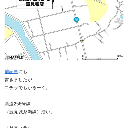
前記事
にも
書きましたが
コチラでもかるーく。
県道256号線
（豊見城糸満線）沿い。