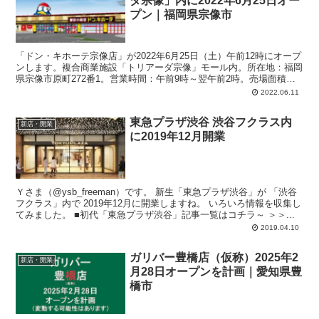
ダ宗像」内に2022年6月25日オー
プン｜福岡県宗像市
「ドン・キホーテ宗像店」が2022年6月25日（土）午前12時にオープ
ンします。複合商業施設「トリアーダ宗像」モール内。所在地：福岡
県宗像市原町272番1。営業時間：午前9時～翌午前2時。売場面積：
2,790.9平方メートル。駐車場：548台（施設共用）。駐輪場：137台
2022.06.11
（施設共用）。鉄骨造平屋建て。
東急プラザ渋谷 渋谷フクラス内
新店・開業
に2019年12月開業
Ｙさま（@ysb_freeman）です。 新生「東急プラザ渋谷」が 「渋谷
フクラス」内で 2019年12月に開業しますね。 いろいろ情報を収集し
てみました。 ■初代「東急プラザ渋谷」記事一覧はコチラ～ ＞＞...
2019.04.10
ガリバー豊橋店（仮称）2025年2
新店・開業
月28日オープンを計画｜愛知県豊
橋市