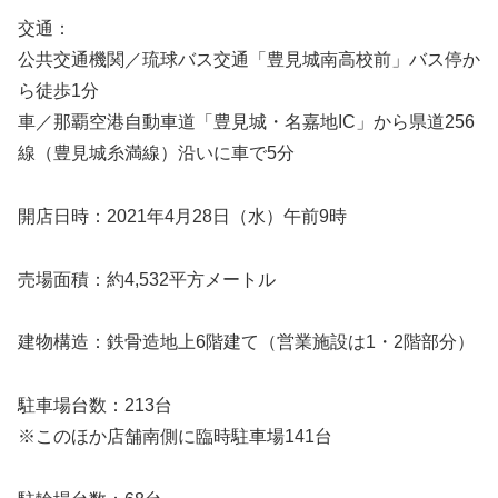
交通：
公共交通機関／琉球バス交通「豊見城南高校前」バス停か
ら徒歩1分
車／那覇空港自動車道「豊見城・名嘉地IC」から県道256
線（豊見城糸満線）沿いに車で5分
開店日時：2021年4月28日（水）午前9時
売場面積：約4,532平方メートル
建物構造：鉄骨造地上6階建て（営業施設は1・2階部分）
駐車場台数：213台
※このほか店舗南側に臨時駐車場141台