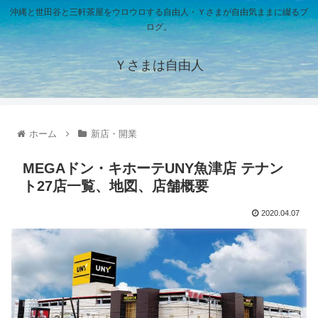
沖縄と世田谷と三軒茶屋をウロウロする自由人・Ｙさまが自由気ままに綴るブ
ログ。
Ｙさまは自由人
ホーム
新店・開業
MEGAドン・キホーテUNY魚津店 テナン
ト27店一覧、地図、店舗概要
2020.04.07