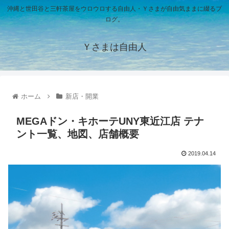
沖縄と世田谷と三軒茶屋をウロウロする自由人・Ｙさまが自由気ままに綴るブ
ログ。
Ｙさまは自由人
ホーム
新店・開業
MEGAドン・キホーテUNY東近江店 テナ
ント一覧、地図、店舗概要
2019.04.14