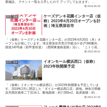
業施設。 テナント一覧を入手したので アップしておきます。 ...
2016.06.29
ケーズデンキ花園インター店（仮
新店・開業
称）2023年4月20日オープンを計
画｜埼玉県深谷市
「（仮称）ケーズデンキ花園インター店」が2023年4月20日（木）オ
ープンを計画しています。埼玉県深谷市荒川字鍛冶ケ谷戸398番外。
国道140号線（彩甲斐街道）（西関東連絡道路）沿い。「ニトリ花園
インター店」の並び。計画では、店舗面積：2,977m2、駐車場：117
2022.09.01
台、駐輪場：20台、営業時間：午前9時-午後9時。
イオンモール横浜西口（仮称）
新店・開業
2023年秋開業予定
「（仮称）イオンモール横浜西口」が2023年秋開業を予定していま
す。2019年2月に閉店した「ダイエー横浜西口店」跡地。神奈川県横
浜市西区南幸二丁目16-1。敷地面積：約7,000m2。延床面積：約
35,000m2。総賃貸面積：約20,000m2。開発コンセプトは
2021.07.20
「YOKOHAMA LIFE BASE」