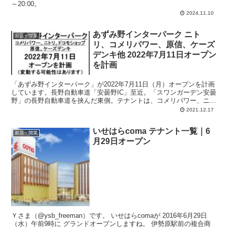
～20:00。
2024.11.10
あずみ野インターパーク ニト
新店・開業
リ、コメリパワー、原信、ケーズ
デンキ他 2022年7月11日オープン
を計画
「あずみ野インターパーク」が2022年7月11日（月）オープンを計画
しています。長野自動車道「安曇野IC」至近。「スワンガーデン安曇
野」の長野自動車道を挟んだ東側。テナントは、コメリパワー、ニト
リ、ドコモショップ、原信、ケーズデンキ、など。詳しい計画概要は
2021.12.17
記事内で。
いせはらcoma テナント一覧｜6
新店・開業
月29日オープン
Ｙさま（@ysb_freeman）です。 いせはらcomaが 2016年6月29日
（水）午前9時に グランドオープンしますね。 伊勢原駅前の複合商