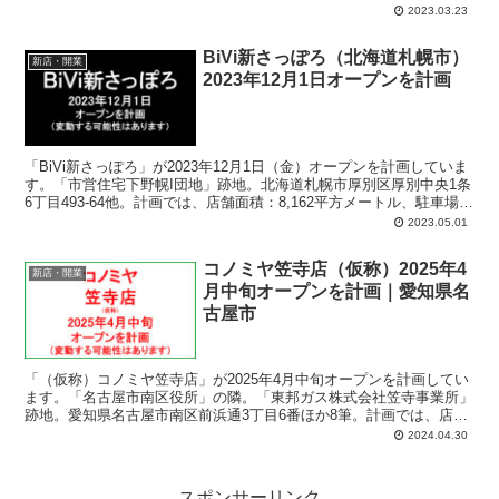
ン。群馬県沼田市栄町210-1 外。計画では、店舗面積：7,017平方メ
2023.03.23
ートル、駐車場：444台、駐輪場：42台。
BiVi新さっぽろ（北海道札幌市）
新店・開業
2023年12月1日オープンを計画
「BiVi新さっぽろ」が2023年12月1日（金）オープンを計画していま
す。「市営住宅下野幌I団地」跡地。北海道札幌市厚別区厚別中央1条
6丁目493-64他。計画では、店舗面積：8,162平方メートル、駐車場：
82台、駐輪場：186台、営業時間：午前9時00分-午後9時00分。
2023.05.01
コノミヤ笠寺店（仮称）2025年4
新店・開業
月中旬オープンを計画｜愛知県名
古屋市
「（仮称）コノミヤ笠寺店」が2025年4月中旬オープンを計画してい
ます。「名古屋市南区役所」の隣。「東邦ガス株式会社笠寺事業所」
跡地。愛知県名古屋市南区前浜通3丁目6番ほか8筆。計画では、店舗
面積：1,788平方メートル、駐車場数：74台、駐輪場：94台、営業時
2024.04.30
間：午前9時00分-午後10時00分。
スポンサーリンク