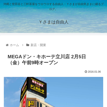
沖縄と世田谷と三軒茶屋をウロウロする自由人・Ｙさまが自由気ままに綴るブ
ログ。
Ｙさまは自由人
ホーム
新店・開業
MEGAドン・キホーテ立川店 2月5日
（金）午前9時オープン
2016.01.06