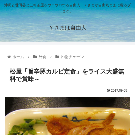
沖縄と世田谷と三軒茶屋をウロウロする自由人・Ｙさまが自由気ままに綴るブ
ログ。
Ｙさまは自由人
ホーム
外食
丼物チェーン
松屋「旨辛豚カルビ定食」をライス大盛無
料で賞味～
2017.09.05