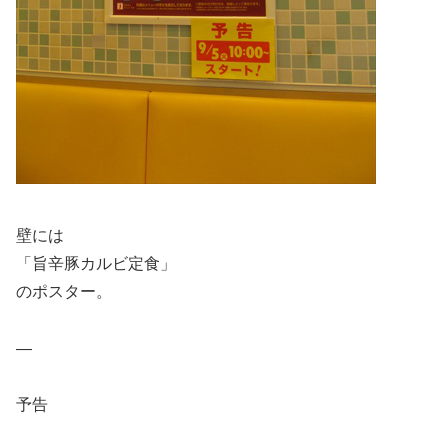
壁には
「旨辛豚カルビ定食」
のポスター。
—
予告