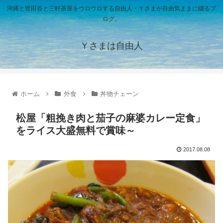
沖縄と世田谷と三軒茶屋をウロウロする自由人・Ｙさまが自由気ままに綴るブ
ログ。
Ｙさまは自由人
ホーム
外食
丼物チェーン
松屋「粗挽き肉と茄子の麻婆カレー定食」
をライス大盛無料で賞味～
2017.08.08