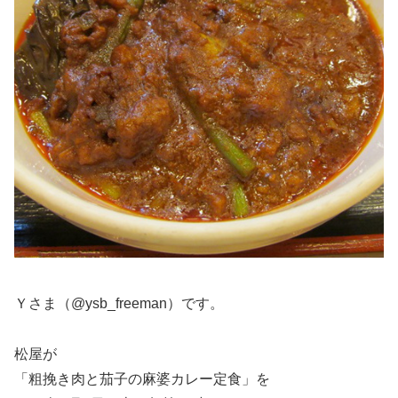
Ｙさま（@ysb_freeman）です。
松屋が
「粗挽き肉と茄子の麻婆カレー定食」を