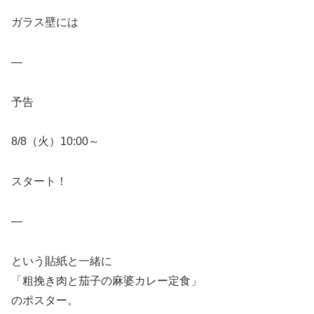
ガラス壁には
—
予告
8/8（火）10:00～
スタート！
—
という貼紙と一緒に
「粗挽き肉と茄子の麻婆カレー定食」
のポスター。