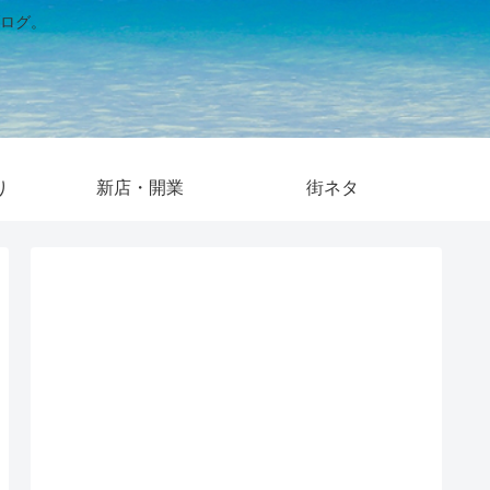
ログ。
り
新店・開業
街ネタ