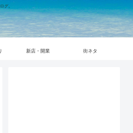
ログ。
り
新店・開業
街ネタ