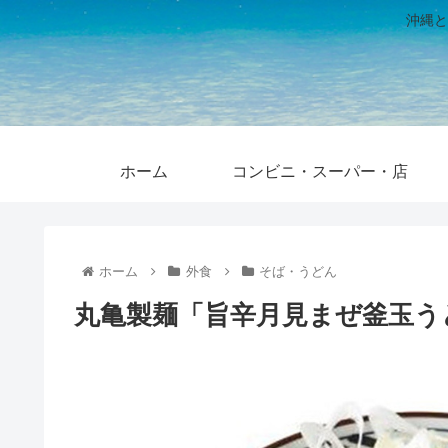
沖縄と
ホーム
コンビニ・スーパー・店
ホーム
外食
そば・うどん
丸亀製麺「旨辛月見まぜ釜玉う