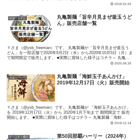
2016.01.03
丸亀製麺「旨辛月見まぜ釜玉うど
そば・うどん
ん」販売店舗一覧
Ｙさま（@ysb_freeman）です。 丸亀製麺が「旨辛月見まぜ釜玉う
どん」を一部店舗で2020年9月2日（水）から2020年10月5日（月）ま
で期間限定で販売します。 ■実際に賞味した様子はコチラ～ 丸亀製
麺...
2020.08.26
丸亀製麺「海鮮玉子あんかけ」
そば・うどん
2019年12月17日（火）販売開始
Ｙさま（@ysb_freeman）です。 丸亀製麺が 「海鮮玉子あんかけ」
を 2019年12月17日（火）から 2020年1月下旬まで 期間限定で 販売
開始します。 ■実際に賞味した様子はコチラ～ 丸亀製麺「海鮮...
2019.12.14
第50回那覇ハーリー（2024年）
イベント・祭り