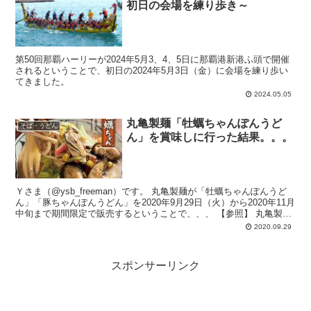
初日の会場を練り歩き～
第50回那覇ハーリーが2024年5月3、4、5日に那覇港新港ふ頭で開催
されるということで、初日の2024年5月3日（金）に会場を練り歩い
てきました。
2024.05.05
丸亀製麺「牡蠣ちゃんぽんうど
そば・うどん
ん」を賞味しに行った結果。。。
Ｙさま（@ysb_freeman）です。 丸亀製麺が「牡蠣ちゃんぽんうど
ん」「豚ちゃんぽんうどん」を2020年9月29日（火）から2020年11月
中旬まで期間限定で販売するということで、、、 【参照】 丸亀製麺
「...
2020.09.29
スポンサーリンク