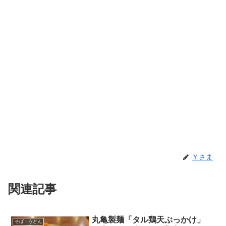
Ｙさま
関連記事
丸亀製麺「タル鶏天ぶっかけ」
そば・うどん