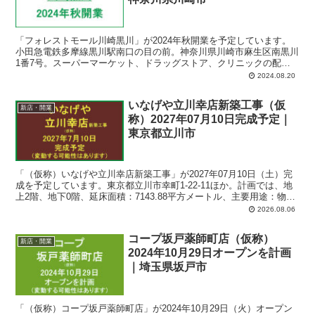
「フォレストモール川崎黒川」が2024年秋開業を予定しています。
小田急電鉄多摩線黒川駅南口の目の前。神奈川県川崎市麻生区南黒川
1番7号。スーパーマーケット、ドラッグストア、クリニックの配置
を計画。
2024.08.20
いなげや立川幸店新築工事（仮
新店・開業
称）2027年07月10日完成予定｜
東京都立川市
「（仮称）いなげや立川幸店新築工事」が2027年07月10日（土）完
成を予定しています。東京都立川市幸町1-22-11ほか。計画では、地
上2階、地下0階、延床面積：7143.88平方メートル、主要用途：物販
店舗。
2026.08.06
コープ坂戸薬師町店（仮称）
新店・開業
2024年10月29日オープンを計画
｜埼玉県坂戸市
「（仮称）コープ坂戸薬師町店」が2024年10月29日（火）オープン