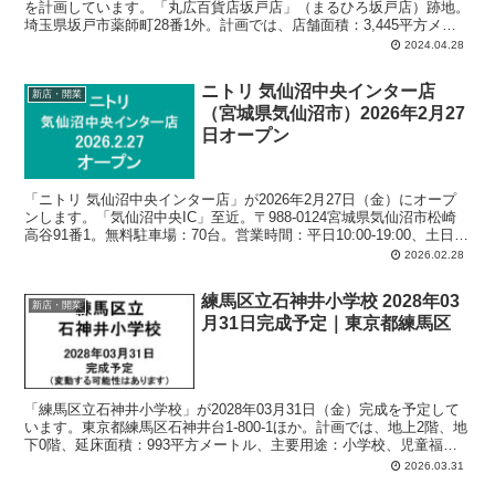
を計画しています。「丸広百貨店坂戸店」（まるひろ坂戸店）跡地。
埼玉県坂戸市薬師町28番1外。計画では、店舗面積：3,445平方メー
トル、駐車場：161台、駐輪場：107台、営業時間：午前9時-翌午前0
2024.04.28
時。
ニトリ 気仙沼中央インター店
新店・開業
（宮城県気仙沼市）2026年2月27
日オープン
「ニトリ 気仙沼中央インター店」が2026年2月27日（金）にオープ
ンします。「気仙沼中央IC」至近。〒988-0124宮城県気仙沼市松崎
高谷91番1。無料駐車場：70台。営業時間：平日10:00-19:00、土日祝
10:00-20:00。
2026.02.28
練馬区立石神井小学校 2028年03
新店・開業
月31日完成予定｜東京都練馬区
「練馬区立石神井小学校」が2028年03月31日（金）完成を予定して
います。東京都練馬区石神井台1-800-1ほか。計画では、地上2階、地
下0階、延床面積：993平方メートル、主要用途：小学校、児童福祉
施設。
2026.03.31