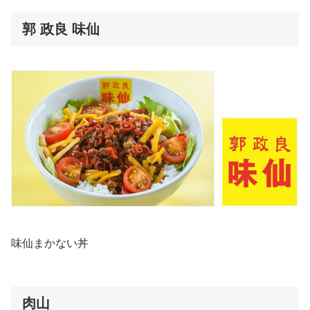
郭 政良 味仙
味仙まかない丼
肉山