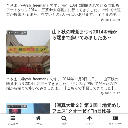
Ｙさま（@ysb_freeman）です。 毎年10月に開催されている 世田谷
アートタウン2014 「三茶de大道芸」に行ってきました。 街中で大道
芸が披露され また、ウマいものもいっぱいあります。 Ｙさまの場...
2014.11.09
山下秋の味覚まつり2014を端か
イベント・祭り
ら端まで歩いてみましたあ～
Ｙさま（@ysb_freeman）です。 2014年11月9日（日） 「山下秋の
味覚まつり2014」に行ってきました。 行くのは 初めてだったので
端から端まで歩いてみましたよ。 【こちらで予習してきました】...
2014.11.12
【写真大量２】第２回！地元めし
イベント・祭り
フェス“クオーゼイ”in日比谷
（2015）大噴水前広場編
メニュー
ホーム
検索
トップ
サイドバー