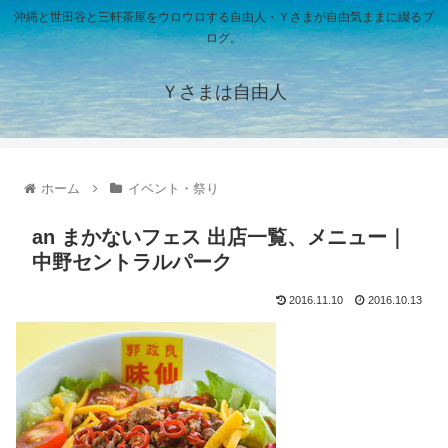
沖縄と世田谷と三軒茶屋をウロウロする自由人・Ｙさまが自由気ままに綴るブ
ログ。
Ｙさまは自由人
ホーム
イベント・祭り
an まかないフェス 出店一覧、メニュー｜
中野セントラルパーク
2016.11.10
2016.10.13