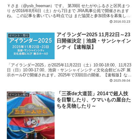
Ｙさま（@ysb_freeman）です。 第39回 せたがやふるさと区民まつ
り が2016年8月6日（土）から7日まで JRA馬事公苑で開催されます
ね。 この記事を書いている時点では まだ協賛と参加団体を募集し
て...
2016.03.23
アイランダー2025 11月22日～23
イベント・祭り
日開催決定｜池袋・サンシャイン
シティ【速報版】
「アイランダー2025」が2025年11月22日（土）10:00-18:00、11月23
日（日）10:00-17:00、池袋・サンシャインシティ文化会館ビル2F 展
示ホールDで開催されます。2025年で33回目の開催。【速報版】なの
で判明しているのは簡易な内容のみですがいろいろアップしておきま
2025.09.04
す。
「三茶de大道芸」2014で超人技
イベント・祭り
を目撃したり、ウマいもの屋台た
ちを見物したり～