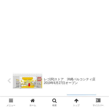
レゴ(R)ストア 沖縄パルコシティ店
2019年6月27日オープン
イオンモール上尾（仮称）テナント約130
店で2020年秋オープン予定
メニュー
ホーム
検索
トップ
サイドバー