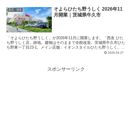
そよらひたち野うしく 2026年11
新店・開業
月開業｜茨城県牛久市
「そよらひたち野うしく」が2026年11月に開業します。「西友 ひた
ち野うしく店」跡地。建物はそのままで全館改装。茨城県牛久市ひた
ち野東一丁目23-1。メイン店舗：イオンスタイルひたち野うしく。地
上2階建て。敷地面積：約34,684平方メートル。延床面積：約18,549
2026.04.27
平方メートル。
スポンサーリンク