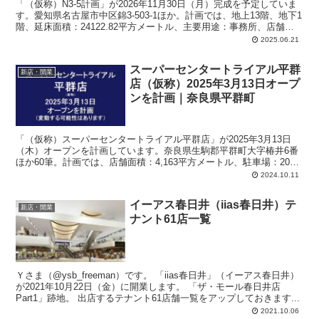
「（仮称）N3-5計画」が2026年11月30日（月）完成を予定していま
す。愛知県名古屋市中区錦3-503-1ほか。計画では、地上13階、地下1
階、延床面積：24122.82平方メートル、主要用途：事務所、店舗、
駐車場。
2025.06.21
スーパーセンタートライアル平群
新店・開業
店（仮称）2025年3月13日オープ
ンを計画｜奈良県平群町
「（仮称）スーパーセンタートライアル平群店」が2025年3月13日
（木）オープンを計画しています。奈良県生駒郡平群町大字椿井6番
ほか60筆。計画では、店舗面積：4,163平方メートル、駐車場：206
台、駐輪場：119台、24時間営業。
2024.10.11
イーアス春日井（iias春日井）テ
新店・開業
ナント61店一覧
Ｙさま（@ysb_freeman）です。 「iias春日井」（イーアス春日井）
が2021年10月22日（金）に開業します。 「ザ・モール春日井店
Part1」跡地。 出店するテナント61店舗一覧をアップしておきます...
2021.10.06