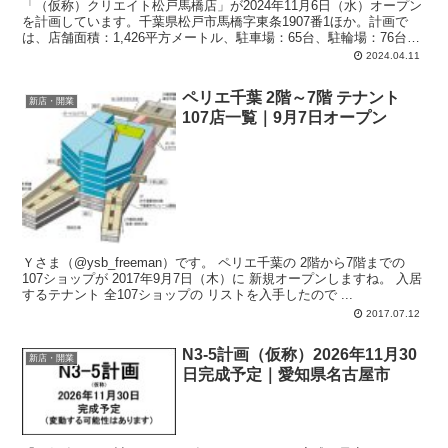
「（仮称）クリエイト松戸馬橋店」が2024年11月6日（水）オープン
を計画しています。千葉県松戸市馬橋字東条1907番1ほか。計画で
は、店舗面積：1,426平方メートル、駐車場：65台、駐輪場：76台、
営業時間：午前9時-午後9時30分。
2024.04.11
ペリエ千葉 2階～7階 テナント
新店・開業
107店一覧｜9月7日オープン
Ｙさま（@ysb_freeman）です。 ペリエ千葉の 2階から7階までの
107ショップが 2017年9月7日（木）に 新規オープンしますね。 入居
するテナント 全107ショップの リストを入手したので ...
2017.07.12
N3-5計画（仮称）2026年11月30
新店・開業
日完成予定｜愛知県名古屋市