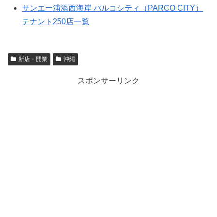
サンエー浦添西海岸 パルコシティ（PARCO CITY）
テナント250店一覧
新店・開業
沖縄
スポンサーリンク