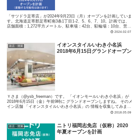
「サツドラ足寄店」が2024年9月23日（月）オープンを計画していま
す。北海道足寄郡足寄町南3条1丁目1-2、5、6、7、10。計画では、
店舗面積：1,272平方メートル、駐車場：42台、駐輪場：10台、営業
時間：午前7時-午後9時50分。
2024.02.07
イオンスタイルいわき小名浜
新店・開業
2018年6月15日グランドオープン
Ｙさま（@ysb_freeman）です。 「イオンモールいわき小名浜」が
2018年6月15日（金）午前9時に グランドオープンしますね。 そのメ
イン店舗 「イオンスタイルいわき小名浜」の 情報を収集してみまし
た...
2018.05.09
ニトリ福岡志免店（仮称）2020
新店・開業
年夏オープンを計画