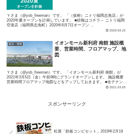
Ｙさま（@ysb_freeman）です。 「（仮称）ニトリ福岡志免店」が
2020年夏オープンを計画しています。 ■続報はコチラ～ ニトリ福岡
空港店（福岡県志免町）2020年8月7日オープン ...
2020.04.22
イオンモール新利府 南館 施設概
新店・開業
要、営業時間、フロアマップ、地
図
Ｙさま（@ysb_freeman）です。 「イオンモール新利府 南館」が
2021年3月5日（金）午前9時にグランドオープンします。 施設概要
営業時間フロアマップ地図などをアップしておきます。 ■全テナント
168店...
2021.03.05
スポンサーリンク
松屋「鉄板コンビセット」2019年2月19