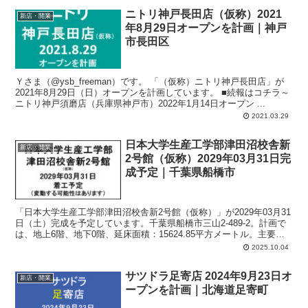
ニトリ神戸長田店（仮称）2021
新店・開業
年8月29日オープンを計画｜神戸
市長田区
Ｙさま（@ysb_freeman）です。 「（仮称）ニトリ神戸長田店」が
2021年8月29日（日）オープンを計画しています。 ■続報はコチラ～
ニトリ神戸須磨店（兵庫県神戸市）2022年1月14日オープン ...
2021.03.29
日本大学生産工学部津田沼校舎新
新店・開業
2号館（仮称）2029年03月31日完
成予定｜千葉県船橋市
「日本大学生産工学部津田沼校舎新2号館（仮称）」が2029年03月31
日（土）完成を予定しています。千葉県船橋市三山2-489-2。計画で
は、地上6階、地下0階、延床面積：15624.85平方メートル。主要用
途：文教施設（大学）。
2025.10.04
サツドラ足寄店 2024年9月23日オ
新店・開業
ープンを計画｜北海道足寄町