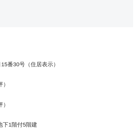
15番30号（住居表示）
0坪）
1坪）
下1階付5階建