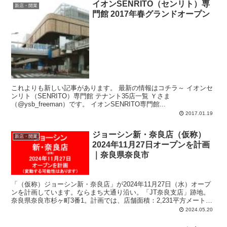
イオンSENRITO（センリト）専
新店・開業
門館 2017年春グランドオープン
これよりも新しい記事があります。 最新の情報はコチラ～ イオンセ
ンリト（SENRITO）専門館 テナント35店一覧 Ｙさま
（@ysb_freeman）です。 イオンSENRITO専門館...
2017.01.19
ジョーシン新・奈良店（仮称）
新店・開業
2024年11月27日オープンを計画
｜奈良県奈良市
「（仮称）ジョーシン新・奈良店」が2024年11月27日（水）オープ
ンを計画しています。ならまち大通り沿い。「JT奈良支店」跡地。
奈良県奈良市杉ヶ町3番1。計画では、店舗面積：2,231平方メート
ル、駐車場：82台、駐輪場：64台、営業時間：午前9時-午後9時45
2024.05.20
分。