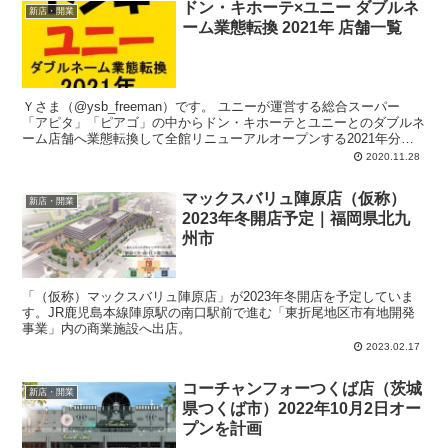
ドン・キホーテ×ユニー ダブルネ
新店・開業
ーム業態転換 2021年 店舗一覧
Ｙさま（@ysb_freeman）です。 ユニーが運営する総合スーパー
「アピタ」「ピアゴ」の中からドン・キホーテとユニーとのダブルネ
ーム店舗へ業態転換して全館リニューアルオープンする2021年分の
店舗一覧をアップしておきます...
2020.11.28
マックスバリュ陣原店（仮称）
新店・開業
2023年冬開店予定｜福岡県北九
州市
「（仮称）マックスバリュ陣原店」が2023年冬開店を予定していま
す。JR鹿児島本線陣原駅の南口駅前で進む「東折尾地区市有地開発
事業」内の商業施設へ出店。
2023.02.17
コーチャンフォーつくば店（茨城
新店・開業
県つくば市）2022年10月2日オー
プンを計画