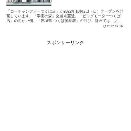
「コーチャンフォーつくば店」が2022年10月2日（日）オープンを計
画しています。「学園の森」交差点至近。「ビッグモーターつくば
店」の向かい側。「茨城県 つくば警察署」の並び。計画では、店舗
面積：約5,137平方メートル、駐車場：239台、駐輪場：30台、営業
2022.02.16
時間：午前9時-午後9時。
スポンサーリンク