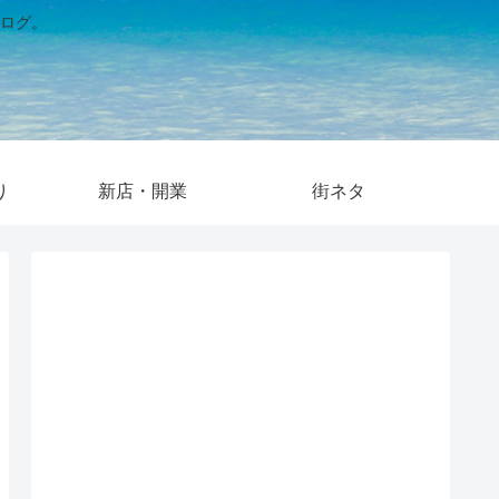
ログ。
り
新店・開業
街ネタ