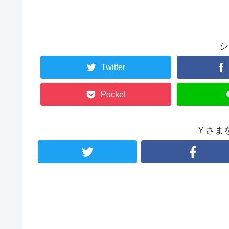
シ
Twitter
Pocket
Ｙさま