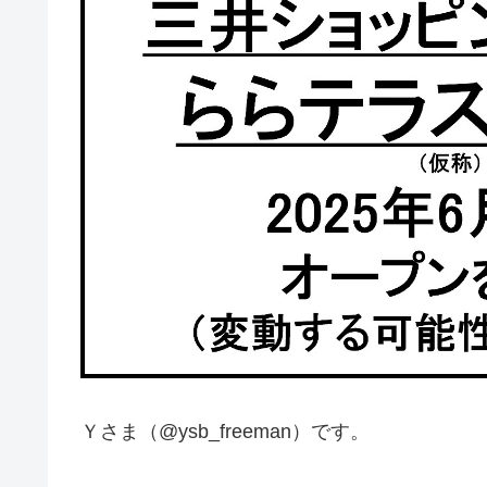
Ｙさま（@ysb_freeman）です。