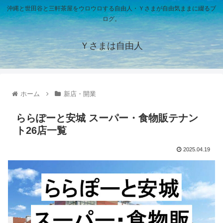
沖縄と世田谷と三軒茶屋をウロウロする自由人・Ｙさまが自由気ままに綴るブ
ログ。
Ｙさまは自由人
ホーム
新店・開業
ららぽーと安城 スーパー・食物販テナン
ト26店一覧
2025.04.19