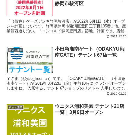
静岡市駿河区
「（仮称）ケーズデンキ静岡駿河店」が2022年6月1日（水）オープ
ンを計画しています。静岡県静岡市駿河区豊田三丁目135番1 他。産
業館西通り沿い。「コンコルド静岡豊田店」跡地。計画では、店舗面
積：3,822平方メートル、駐車場：190台、駐輪場：36台、営業時
2021.12.25
間：9時00分-21時00分。
小田急湘南ゲート（ODAKYU湘
新店・開業
南GATE）テナント67店一覧
Ｙさま（@ysb_freeman）です。 「ODAKYU湘南GATE」 （小田急
湘南ゲート）が 2019年3月22日（金）午前10時に グランドオープン
しますね。 入居するテナント 67ショップのリストを 入手したので...
2019.02.26
ウニクス浦和美園 テナント21店
新店・開業
一覧｜3月9日オープン