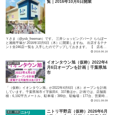
覧｜2016年10月6日開業
Ｙさま（@ysb_freeman）です。 三井ショッピングパーク ららぽー
と湘南平塚が 2016年10月6日（木）に開業しますね。 出店するテナ
ント全246店一覧を 入手したのでアップしておきます。 【 店名
｜...
2016.06.16
イオンタウン旭（仮称）2022年4
新店・開業
月6日オープンを計画｜千葉県旭
市
「（仮称）イオンタウン旭」が2022年4月6日（水）オープンを計画
しています。千葉県旭市イ字振田4、337番ほか。計画では、店舗面
積：6,192平方メートル、駐車場：389台、駐輪場：177台、営業時
間：午前7時-午後11時。これまでの発表との違いで主な箇所は駐車場
2021.09.09
469台 → 389台。
ニトリ平野店（仮称）2026年6月
新店・開業