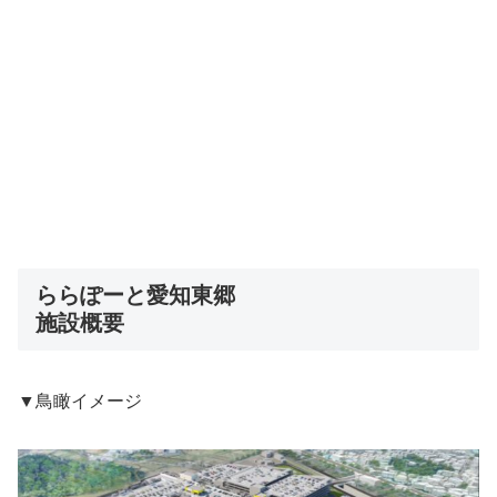
ららぽーと愛知東郷
施設概要
▼鳥瞰イメージ