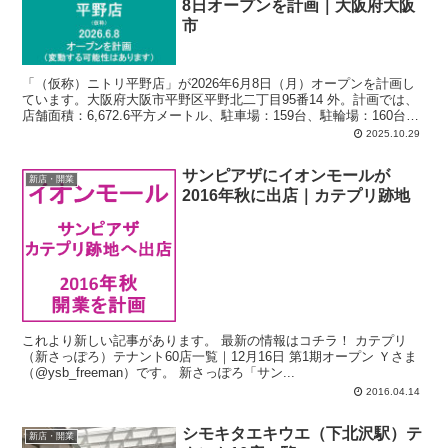
8日オープンを計画｜大阪府大阪
市
「（仮称）ニトリ平野店」が2026年6月8日（月）オープンを計画し
ています。大阪府大阪市平野区平野北二丁目95番14 外。計画では、
店舗面積：6,672.6平方メートル、駐車場：159台、駐輪場：160台
（うち原付9台）、営業時間：午前9時00分-午後9時00分。
2025.10.29
サンピアザにイオンモールが
新店・開業
2016年秋に出店｜カテプリ跡地
これより新しい記事があります。 最新の情報はコチラ！ カテプリ
（新さっぽろ）テナント60店一覧｜12月16日 第1期オープン Ｙさま
（@ysb_freeman）です。 新さっぽろ「サン...
2016.04.14
シモキタエキウエ（下北沢駅）テ
新店・開業