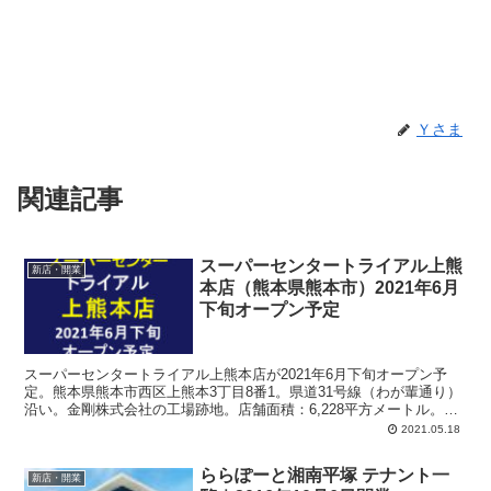
Ｙさま
関連記事
スーパーセンタートライアル上熊
新店・開業
本店（熊本県熊本市）2021年6月
下旬オープン予定
スーパーセンタートライアル上熊本店が2021年6月下旬オープン予
定。熊本県熊本市西区上熊本3丁目8番1。県道31号線（わが輩通り）
沿い。金剛株式会社の工場跡地。店舗面積：6,228平方メートル。計
画時は「メガセンター」名義でしたが「スーパーセンター」名義へ変
2021.05.18
更になっています。
ららぽーと湘南平塚 テナント一
新店・開業