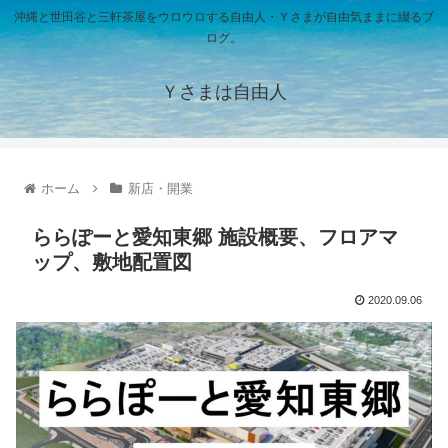
沖縄と世田谷と三軒茶屋をウロウロする自由人・Ｙさまが自由気ままに綴るブ
ログ。
Ｙさまは自由人
ホーム
新店・開業
ららぽーと愛知東郷 施設概要、フロアマ
ップ、敷地配置図
2020.09.06