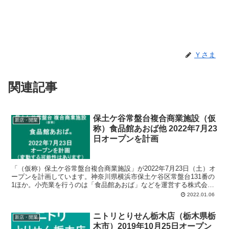
Ｙさま
関連記事
保土ケ谷常盤台複合商業施設（仮
新店・開業
称）食品館あおば他 2022年7月23
日オープンを計画
「（仮称）保土ケ谷常盤台複合商業施設」が2022年7月23日（土）オ
ープンを計画しています。神奈川県横浜市保土ケ谷区常盤台131番の
1ほか。小売業を行うのは「食品館あおば」などを運営する株式会社
ビック・ライズほか。計画では、店舗面積：2,364平方メートル、駐
2022.01.06
車場：165台、駐輪場：128台。
ニトリとりせん栃木店（栃木県栃
新店・開業
木市）2019年10月25日オープン