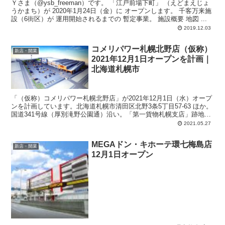
Ｙさま（@ysb_freeman）です。 「江戸前場下町」 （えどまえじょ
うかまち）が 2020年1月24日（金）に オープンします。 千客万来施
設（6街区）が 運用開始されるまでの 暫定事業。 施設概要 地図 ...
2019.12.03
コメリパワー札幌北野店（仮称）
新店・開業
2021年12月1日オープンを計画｜
北海道札幌市
「（仮称）コメリパワー札幌北野店」が2021年12月1日（水）オープ
ンを計画しています。北海道札幌市清田区北野3条5丁目57-63 ほか。
国道341号線（厚別滝野公園通）沿い。「第一貨物札幌支店」跡地。
計画では、店舗面積：7,134平方メートル、駐車場：231台、駐輪
2021.05.27
場：30台、営業時間：午前6時30分-午後9時。
MEGAドン・キホーテ環七梅島店
新店・開業
12月1日オープン