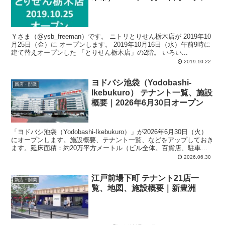
Ｙさま（@ysb_freeman）です。 ニトリとりせん栃木店が 2019年10
月25日（金）に オープンします。 2019年10月16日（水）午前9時に
建て替えオープンした 「とりせん栃木店」の2階。 いろい...
2019.10.22
ヨドバシ池袋（Yodobashi-
新店・開業
Ikebukuro） テナント一覧、施設
概要｜2026年6月30日オープン
「ヨドバシ池袋（Yodobashi-Ikebukuro）」が2026年6月30日（火）
にオープンします。施設概要、テナント一覧、などをアップしておき
ます。延床面積：約20万平方メートル（ビル全体。百貨店、駐車場
含む）。営業時間：9時30分～22時（ネット受け取りは6時～22時30
2026.06.30
分）。年中無休。駐車場：680台
江戸前場下町 テナント21店一
新店・開業
覧、地図、施設概要｜新豊洲