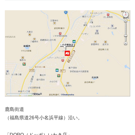
鹿島街道
（福島県道26号小名浜平線）沿い。
「DOPO（ドッポ）いわき店」