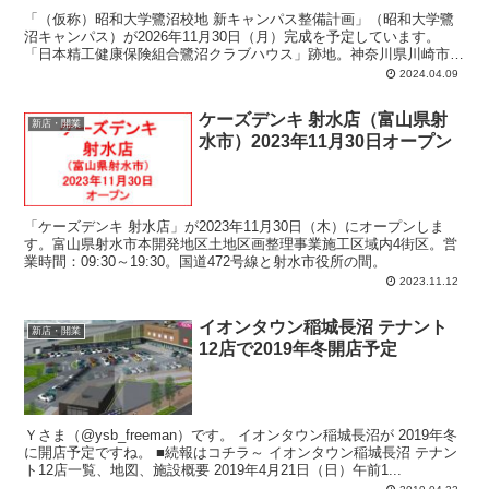
「（仮称）昭和大学鷺沼校地 新キャンパス整備計画」（昭和大学鷺
沼キャンパス）が2026年11月30日（月）完成を予定しています。
「日本精工健康保険組合鷺沼クラブハウス」跡地。神奈川県川崎市宮
前区鷺沼4-4-1。計画では、地上3階、延床面積：34300平方メート
2024.04.09
ル、主要用途：文教施設（大学）。
ケーズデンキ 射水店（富山県射
新店・開業
水市）2023年11月30日オープン
「ケーズデンキ 射水店」が2023年11月30日（木）にオープンしま
す。富山県射水市本開発地区土地区画整理事業施工区域内4街区。営
業時間：09:30～19:30。国道472号線と射水市役所の間。
2023.11.12
イオンタウン稲城長沼 テナント
新店・開業
12店で2019年冬開店予定
Ｙさま（@ysb_freeman）です。 イオンタウン稲城長沼が 2019年冬
に開店予定ですね。 ■続報はコチラ～ イオンタウン稲城長沼 テナン
ト12店一覧、地図、施設概要 2019年4月21日（日）午前1...