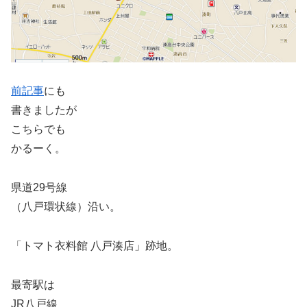
前記事
にも
書きましたが
こちらでも
かるーく。
県道29号線
（八戸環状線）沿い。
「トマト衣料館 八戸湊店」跡地。
最寄駅は
JR八戸線