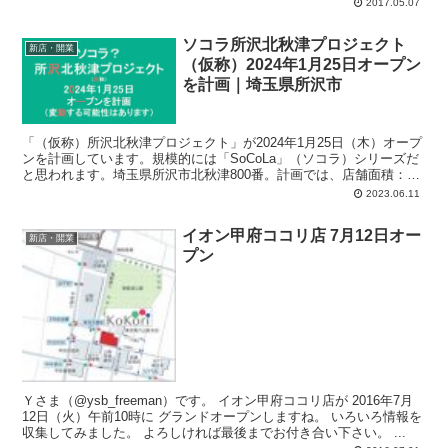
2017.05.07
ソコラ所沢北秋津プロジェクト
新店・開業
（仮称）2024年1月25日オープン
を計画｜埼玉県所沢市
「（仮称）所沢北秋津プロジェクト」が2024年1月25日（木）オープ
ンを計画しています。規模的には「SoCoLa」（ソコラ）シリーズだ
と思われます。埼玉県所沢市北秋津800番。計画では、店舗面積：
6,116平方メートル、駐車場：311台、駐輪場：179台、営業時間：午
2023.06.11
前8時-午後9時30分。
イオン甲府ココリ店 7月12日オー
新店・開業
プン
Ｙさま（@ysb_freeman）です。 イオン甲府ココリ店が 2016年7月
12日（火）午前10時に グランドオープンしますね。 いろいろ情報を
収集してみました。 よろしければ最後までお付き合い下さい。 ...