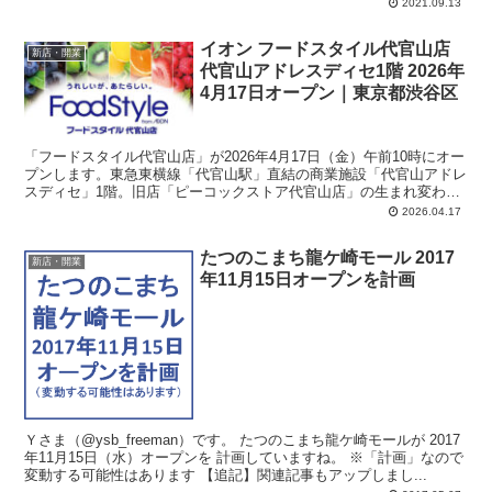
い。「業務スーパー川口駅前店」の向かい側あたり。建物の高さ100
2021.09.13
メートル、地上28階、地下2階建ての再開発ビル。
イオン フードスタイル代官山店
新店・開業
代官山アドレスディセ1階 2026年
4月17日オープン｜東京都渋谷区
「フードスタイル代官山店」が2026年4月17日（金）午前10時にオー
プンします。東急東横線「代官山駅」直結の商業施設「代官山アドレ
スディセ」1階。旧店「ピーコックストア代官山店」の生まれ変わ
り。東京都渋谷区代官山町17-6。営業時間：10:00～22:00。
2026.04.17
たつのこまち龍ケ崎モール 2017
新店・開業
年11月15日オープンを計画
Ｙさま（@ysb_freeman）です。 たつのこまち龍ケ崎モールが 2017
年11月15日（水）オープンを 計画していますね。 ※「計画」なので
変動する可能性はあります 【追記】関連記事もアップしまし...