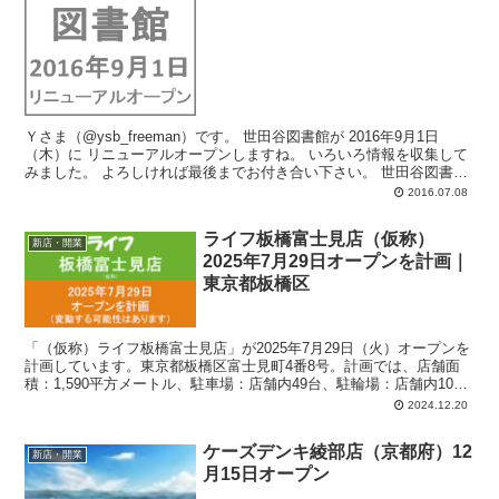
Ｙさま（@ysb_freeman）です。 世田谷図書館が 2016年9月1日
（木）に リニューアルオープンしますね。 いろいろ情報を収集して
みました。 よろしければ最後までお付き合い下さい。 世田谷図書
館...
2016.07.08
ライフ板橋富士見店（仮称）
新店・開業
2025年7月29日オープンを計画｜
東京都板橋区
「（仮称）ライフ板橋富士見店」が2025年7月29日（火）オープンを
計画しています。東京都板橋区富士見町4番8号。計画では、店舗面
積：1,590平方メートル、駐車場：店舗内49台、駐輪場：店舗内106
台、営業時間：午前9時-午後10時45分。
2024.12.20
ケーズデンキ綾部店（京都府）12
新店・開業
月15日オープン