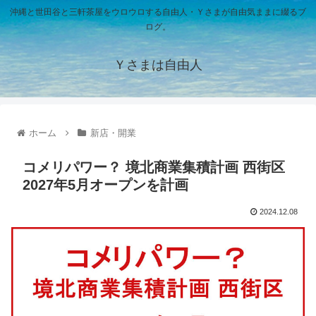
沖縄と世田谷と三軒茶屋をウロウロする自由人・Ｙさまが自由気ままに綴るブ
ログ。
Ｙさまは自由人
ホーム
新店・開業
コメリパワー？ 境北商業集積計画 西街区
2027年5月オープンを計画
2024.12.08