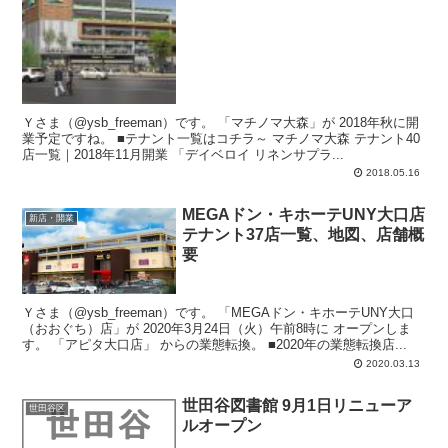
Ｙさま（@ysb_freeman）です。 「マチノマ大森」が 2018年秋に開
業予定ですね。 ■テナント一覧はコチラ～ マチノマ大森 テナント40
店一覧｜2018年11月開業 「デイベロイ リネンサプラ...
2018.05.16
MEGAドン・キホーテUNY大口店
新店・開業
テナント37店一覧、地図、店舗概
要
Ｙさま（@ysb_freeman）です。 「MEGAドン・キホーテUNY大口
（おおぐち）店」が 2020年3月24日（火）午前8時に オープンしま
す。 「アピタ大口店」 からの業態転換。 ■2020年の業態転換店...
2020.03.13
世田谷図書館 9月1日リニューア
世田谷区
ルオープン