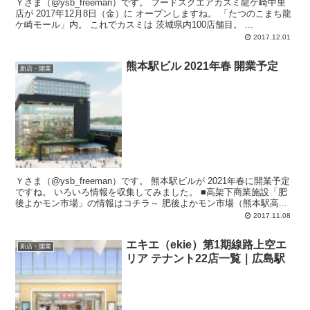
Ｙさま（@ysb_freeman）です。 フードスクエアカスミ龍ケ崎中里
店が 2017年12月8日（金）に オープンしますね。 「たつのこまち龍
ケ崎モール」内。 これでカスミは 茨城県内100店舗目。 ...
2017.12.01
熊本駅ビル 2021年春 開業予定
新店・開業
Ｙさま（@ysb_freeman）です。 熊本駅ビルが 2021年春に開業予定
ですね。 いろいろ情報を収集してみました。 ■高架下商業施設「肥
後よかモン市場」の情報はコチラ～ 肥後よかモン市場（熊本駅高...
2017.11.08
エキエ（ekie）第1期線路上空エ
新店・開業
リア テナント22店一覧｜広島駅