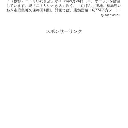
「（仮称）ニトリいわき店」が2026年9月24日（木）オープンを計画
しています。現「ニトリいわき店」近く。「丸ほん」跡地。福島県い
わき市鹿島町久保梅田1番1。計画では、店舗面積：6,774平方メート
ル、駐車場：160台、駐輪場：15台、営業時間：午前9時-午後9時。
2026.03.01
スポンサーリンク