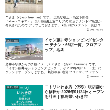
Ｙさま（@ysb_freeman）です。 広島駅橋上・高架下開発
「ekie（エキエ）」 第1期線路上空エリアの 出店テナント22店舗が
発表されたので アップしておきます。 ■第3期のテナント一覧はコチ
ラ～ ...
2017.09.06
イオン藤井寺ショッピングセンタ
新店・開業
ー テナント66店一覧、フロアマ
ップ、地図
藤井寺駅側からの外観イメージ Ｙさま（@ysb_freeman）です。
「イオン藤井寺ショッピングセンター」が 2019年9月14日（土）に
グランドオープンしますね。 施設概要 地図 フロアマップ テナント
66店一覧 ...
2019.07.24
ニトリいわき店（仮称）現店舗か
新店・開業
ら移転か 2026年9月24日オープン
を計画｜福島県いわき市