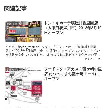
関連記事
ドン・キホーテ寝屋川香里園店
新店・開業
（大阪府寝屋川市）2018年8月10
日オープン
Ｙさま（@ysb_freeman）です。 「ドン・キホーテ寝屋川香里園
店」が 2018年8月10日（金）午前9時に オープンしますね。 いろい
ろ情報を収集してみました。 よろしければ最後までお付き合い下さ
い。 ...
2018.07.26
フードスクエアカスミ龍ケ崎中里
新店・開業
店 たつのこまち龍ケ崎モールに
オープン