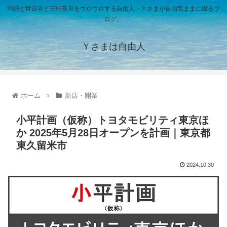
沖縄と世田谷と三軒茶屋をウロウロする自由人・Ｙさまが自由気ままに綴るブ
ログ。
Ｙさまは自由人
ホーム
新店・開業
小平計画（仮称）トヨタモビリティ東京ほ
か 2025年5月28日オープンを計画｜東京都
東久留米市
2024.10.30