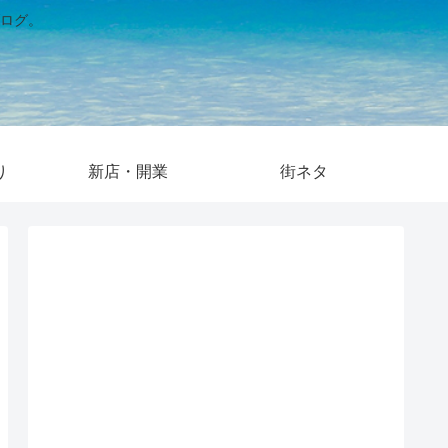
ログ。
り
新店・開業
街ネタ