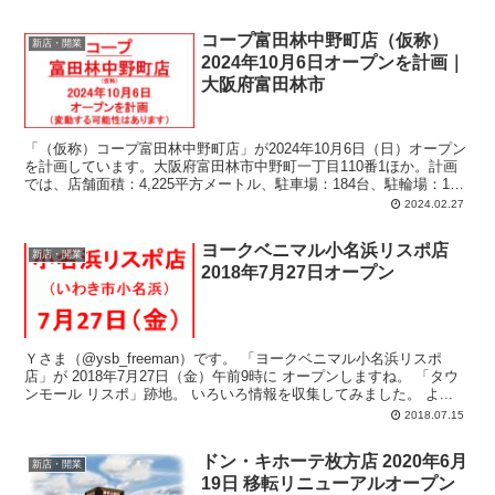
コープ富田林中野町店（仮称）
新店・開業
2024年10月6日オープンを計画｜
大阪府富田林市
「（仮称）コープ富田林中野町店」が2024年10月6日（日）オープン
を計画しています。大阪府富田林市中野町一丁目110番1ほか。計画
では、店舗面積：4,225平方メートル、駐車場：184台、駐輪場：121
台、営業時間：午前9時-午後8時50分。
2024.02.27
ヨークベニマル小名浜リスポ店
新店・開業
2018年7月27日オープン
Ｙさま（@ysb_freeman）です。 「ヨークベニマル小名浜リスポ
店」が 2018年7月27日（金）午前9時に オープンしますね。 「タウ
ンモール リスポ」跡地。 いろいろ情報を収集してみました。 よ...
2018.07.15
ドン・キホーテ枚方店 2020年6月
新店・開業
19日 移転リニューアルオープン