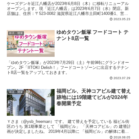
ケーズデンキ近江八幡店が2023年6月8日（木）に移転リニューアル
オープンします。現「近江八幡店」は2023年6月7日（水）閉店。新
店舗は、住所：〒523-0082 滋賀県近江八幡市土田町1400番1、営業
時間：10:00～20:00。
2023.05.23
ゆめタウン飯塚 フードコート テ
新店・開業
ナント8店一覧
「ゆめタウン飯塚」が2023年7月29日（土）午前9時にグランドオー
プン。2F「IITOKI Delish！」フードコートゾーンに出店するテナン
ト8店一覧をアップしておきます。
2023.07.29
福岡ビル、天神コアビル建て替え
新店・開業
跡地には19階建てビルが2024年
春開業予定
Ｙさま（@ysb_freeman）です。 建て替えを予定している 福ビル街
区のうち 第1期事業として 「福岡ビル」 「天神コアビル」の 建替計
画が決定しましたね。 2019年4月以降に 「福岡ビル」の解体に着...
2018.08.05