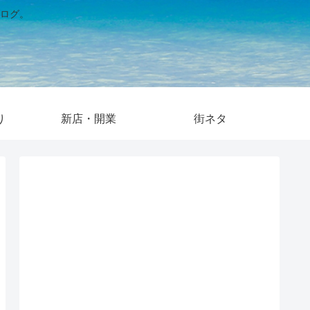
ログ。
り
新店・開業
街ネタ