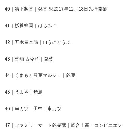
40｜清正製菓｜銘菓 ※2017年12月18日先行開業
41｜杉養蜂園｜はちみつ
42｜五木屋本舗｜山うにとうふ
43｜菓舗 古今堂｜銘菓
44｜くまもと農菓マルシェ｜銘菓
45｜うまや｜焼鳥
46｜串カツ 田中｜串カツ
47｜ファミリーマート銘品蔵｜総合土産・コンビニエン