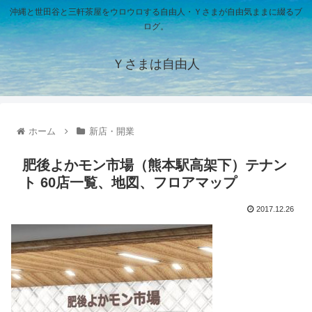
沖縄と世田谷と三軒茶屋をウロウロする自由人・Ｙさまが自由気ままに綴るブ
ログ。
Ｙさまは自由人
ホーム
新店・開業
肥後よかモン市場（熊本駅高架下）テナン
ト 60店一覧、地図、フロアマップ
2017.12.26