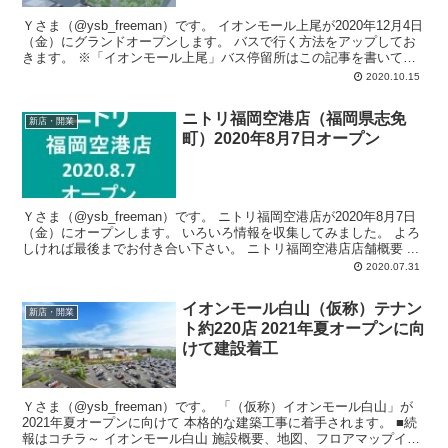
Ｙさま（@ysb_freeman）です。 イオンモール上尾が2020年12月4日
（金）にグランドオープンします。 バスで行く方法をアップしてお
きます。 ※「イオンモール上尾」バス停留所はこの記事を書いてい
る時点で...
2020.10.15
ニトリ福岡空港店（福岡県志免
新店・開業
町）2020年8月7日オープン
Ｙさま（@ysb_freeman）です。 ニトリ福岡空港店が2020年8月7日
（金）にオープンします。 いろいろ情報を収集してみました。 よろ
しければ最後までお付き合い下さい。 ニトリ福岡空港店店舗概要 ...
2020.07.31
イオンモール白山（仮称）テナン
新店・開業
ト約220店 2021年夏オープンに向
けて建設着工
Ｙさま（@ysb_freeman）です。 「（仮称）イオンモール白山」が
2021年夏オープンに向けて 本格的な建築工事に着手されます。 ■続
報はコチラ～ イオンモール白山 施設概要、地図、フロアマップイオ