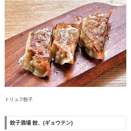
トリュフ餃子
餃子酒場 餃、(ギョウテン)