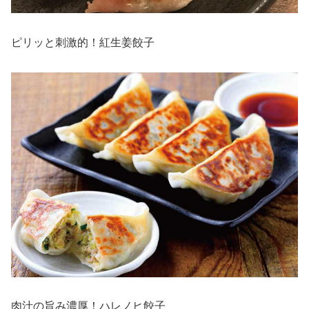
ピリッと刺激的！紅生姜餃子
肉汁の旨み濃厚！ハレノヒ餃子