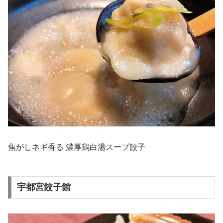
焦がしネギ香る 濃厚鶏白湯スープ餃子
宇都宮餃子館