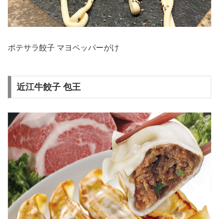
ポテサラ餃子 マヨペッパーがけ
近江牛餃子 包王