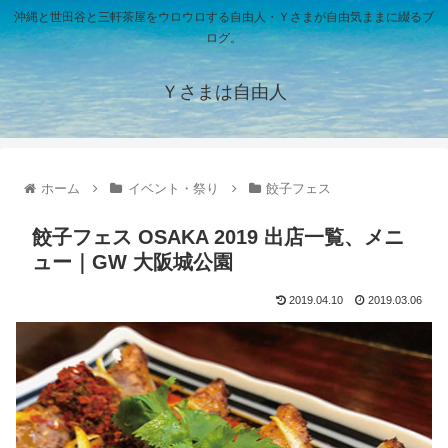
沖縄と世田谷と三軒茶屋をウロウロする自由人・Ｙさまが自由気ままに綴るブ
ログ。
Ｙさまは自由人
ホーム
イベント・祭り
餃子フェス
餃子フェス OSAKA 2019 出店一覧、メニ
ュー｜GW 大阪城公園
2019.04.10
2019.03.06