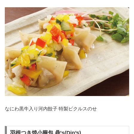
なにわ黒牛入り河内餃子 特製ピクルスのせ
羽根つき焼小籠包 鼎’s(Din’s)