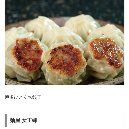
博多ひとくち餃子
麺屋 女王蜂