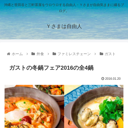
沖縄と世田谷と三軒茶屋をウロウロする自由人・Ｙさまが自由気ままに綴るブ
ログ。
Ｙさまは自由人
ホーム
外食
ファミレスチェーン
ガスト
ガストの冬鍋フェア2016の全4鍋
2016.01.20