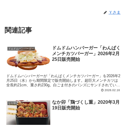
Ｙさま
関連記事
ドムドムハンバーガー「わんぱく
ドムドムハンバーガー
メンチカツバーガー」2026年2月
25日販売開始
ドムドムハンバーガーが「わんぱくメンチカツバーガー」を2026年2
月25日（水）から期間限定で販売開始します。超巨大メンチカツは
全長約21cm、重さ約230g。白ごま付きのバンズにサンドされている
ものたちは、上から、マヨソースらしき、千切りキャベツ、こく旨チ
2026.02.16
ェダーチーズ、濃厚デミグラスソース、超巨大メンチカツ。
なか卯「鶏づくし重」2020年3月
なか卯
19日販売開始