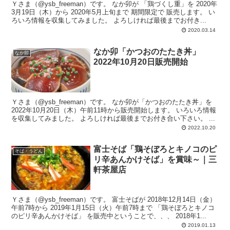
Ｙさま（@ysb_freeman）です。 なか卯が 「鶏づくし重」を 2020年
3月19日（木）から 2020年5月上旬まで 期間限定で 販売します。 い
ろいろ情報を収集してみました。 よろしければ最後までお付き...
2020.03.14
なか卯「かつおのたたき丼」
なか卯
2022年10月20日販売開始
Ｙさま（@ysb_freeman）です。 なか卯が「かつおのたたき丼」を
2022年10月20日（木）午前11時から販売開始します。 いろいろ情報
を収集してみました。 よろしければ最後までお付き合い下さい。 ...
2022.10.20
富士そば「鶏そぼろとキノコのピ
そば・うどん
リ辛あんかけそば」を賞味～｜三
軒茶屋店
Ｙさま（@ysb_freeman）です。 富士そばが 2018年12月14日（金）
午前7時から 2019年1月15日（火）午前7時まで 「鶏そぼろとキノコ
のピリ辛あんかけそば」 を販売中ということで、、、 2018年1...
2019.01.13