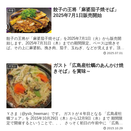
餃子の王将「麻婆茄子焼そば」
外食
2025年7月1日販売開始
餃子の王将が「麻婆茄子焼そば」を2025年7月1日（火）から販売開
始します。2025年7月31日（木）までの期間限定。ベースは焼きそ
ば。その上に麻婆餡。挽き肉、茄子、玉ねぎ、などが見えます。頂上
に青ねぎ。茄子は大きめカットして油通ししてあります。焼きそばは
2025.07.01
香ばしく焼き目をつけたモチモチ太麺。北海道産小麦粉を使用した
麺。
ガスト「広島産牡蠣のあんかけ焼
ガスト
きそば」を賞味～
Ｙさま（@ysb_freeman）です。 ガストが４年目となる 「広島産牡
蠣フェア」を 2015年10月29日（木）から12月9日（水）まで 期間限
定で開催するということで、、、 さっそく初日の午前中に 「広島
産...
2015.10.29