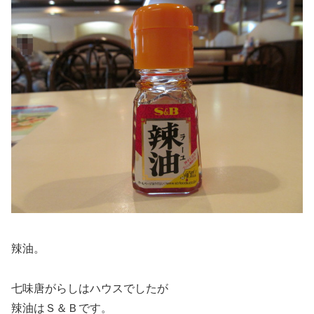
辣油。
七味唐がらしはハウスでしたが
辣油はＳ＆Ｂです。