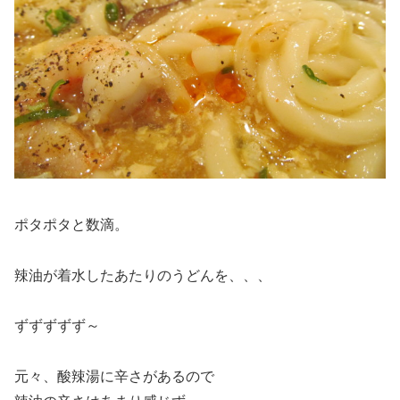
ポタポタと数滴。
辣油が着水したあたりのうどんを、、、
ずずずずず～
元々、酸辣湯に辛さがあるので