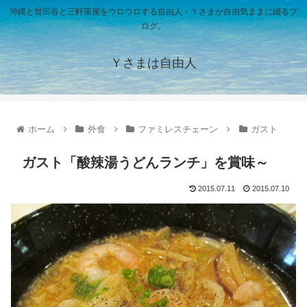
沖縄と世田谷と三軒茶屋をウロウロする自由人・Ｙさまが自由気ままに綴るブ
ログ。
Ｙさまは自由人
ホーム
外食
ファミレスチェーン
ガスト
ガスト「酸辣湯うどんランチ」を賞味～
2015.07.11
2015.07.10