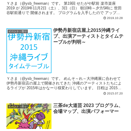
Ｙさま（@ysb_freeman）です。 第19回 せたがや駅前 楽市楽座
2019 が 2019年11月2日（土）、3日（日） 朝10時～夕方5時に 世田
谷駅前通りで 開催されます。 プログラムを入手したので アップ...
2019.10.28
伊勢丹新宿店屋上2015沖縄ライ
イベント・祭り
ブ、出演アーティストとタイムテ
ーブルが判明～
Ｙさま（@ysb_freeman）です。 めんそ～れ～大沖縄展に合わせて
伊勢丹新宿店の屋上で開催されてきた 沖縄のアーティストたちによ
るライブが 2015年はかなーり様変わりしています。 日程は 2015年7
月...
2015.07.20
三茶de大道芸 2023 プログラム、
イベント・祭り
会場マップ、出演パフォーマー