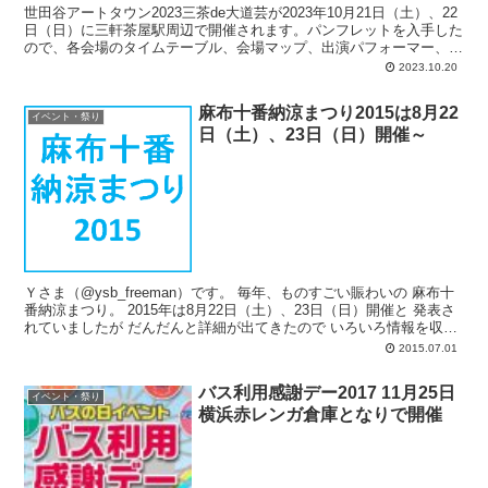
世田谷アートタウン2023三茶de大道芸が2023年10月21日（土）、22
日（日）に三軒茶屋駅周辺で開催されます。パンフレットを入手した
ので、各会場のタイムテーブル、会場マップ、出演パフォーマー、な
どなどをアップしておきます。
2023.10.20
麻布十番納涼まつり2015は8月22
イベント・祭り
日（土）、23日（日）開催～
Ｙさま（@ysb_freeman）です。 毎年、ものすごい賑わいの 麻布十
番納涼まつり。 2015年は8月22日（土）、23日（日）開催と 発表さ
れていましたが だんだんと詳細が出てきたので いろいろ情報を収集
し...
2015.07.01
バス利用感謝デー2017 11月25日
イベント・祭り
横浜赤レンガ倉庫となりで開催