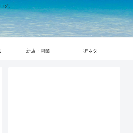
ログ。
り
新店・開業
街ネタ