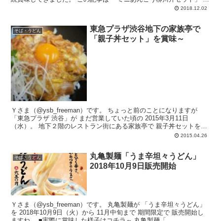
賞味した記事です。 ■...
2018.12.02
東急プラザ渋谷地下の家族亭で
そば・うどん
「親子丼セット」を賞味～
Ｙさま（@ysb_freeman）です。 ちょっと前のことになりますが
「東急プラザ 渋谷」が まだ営業していた頃の 2015年3月11日
（水）。 地下２階のレストラン街にある家族亭で 親子丼セットを賞
味してきま...
2015.04.26
丸亀製麺「うま辛坦々うどん」
そば・うどん
2018年10月9日販売開始
Ｙさま（@ysb_freeman）です。 丸亀製麺が 「うま辛坦々うどん」
を 2018年10月9日（火）から 11月中旬まで 期間限定で 販売開始し
ますね。 ■実際に賞味した様子はコチラ～ 丸亀製麺「...