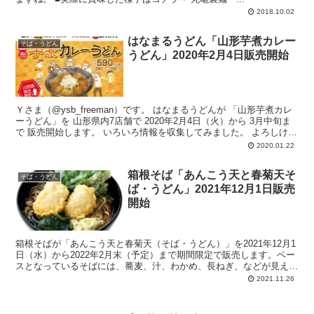
2018.10.02
はなまるうどん「山形芋煮カレー
そば・うどん
うどん」2020年2月4日販売開始
Ｙさま（@ysb_freeman）です。 はなまるうどんが 「山形芋煮カレ
ーうどん」を 山形県内7店舗で 2020年2月4日（火）から 3月中旬ま
で 販売開始します。 いろいろ情報を収集してみました。 よろしけ
れ...
2020.01.22
箱根そば「あんこう天と春菊天そ
そば・うどん
ば・うどん」2021年12月1日販売
開始
箱根そばが「あんこう天と春菊天（そば・うどん）」を2021年12月1
日（水）から2022年2月末（予定）まで期間限定で販売します。ベー
スとなっているそばには、蕎麦、汁、わかめ、長ねぎ、などが見えま
す。その上に、あんこう天2個、デカい春菊天1個。あんこう天はけ
2021.11.26
っこう大きめ。春菊天はさらにデカい感じ。