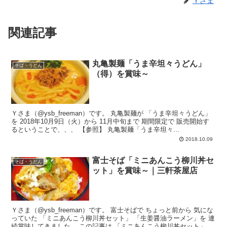
Ｙさま
関連記事
丸亀製麺「うま辛坦々うどん」
そば・うどん
（得）を賞味～
Ｙさま（@ysb_freeman）です。 丸亀製麺が 「うま辛坦々うどん」
を 2018年10月9日（火）から 11月中旬まで 期間限定で 販売開始す
るということで、、、 【参照】 丸亀製麺「うま辛坦々...
2018.10.09
富士そば「ミニあんこう柳川丼セ
そば・うどん
ット」を賞味～｜三軒茶屋店
Ｙさま（@ysb_freeman）です。 富士そばで ちょっと前から 気にな
っていた 「ミニあんこう柳川丼セット」 「生姜醤油ラーメン」を 連
続賞味してきました。 この記事は 「ミニあんこう柳川丼セット」 を