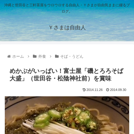
沖縄と世田谷と三軒茶屋をウロウロする自由人・Ｙさまが自由気ままに綴るブ
ログ。
Ｙさまは自由人
ホーム
外食
そば・うどん
めかぶがいっぱい！富士屋「磯とろろそば
大盛」（世田谷・松陰神社前）を賞味
2014.11.26
2014.09.30