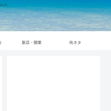
ログ。
り
新店・開業
街ネタ