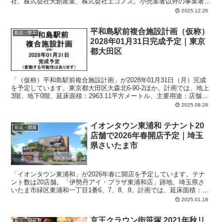
社、株式会社大創産業、株式会社エコノス。小売業者以外の事業者は
飲食店（未定）。北海道千歳市北信濃590番1 ほか。計画では、店舗
2025.12.26
面積：4,492平方メートル、駐車場：228台、駐輪場：49台。
平和島駅前複合施設計画（仮称）
新店・開業
2028年01月31日完成予定｜東京
都大田区
「（仮称）平和島駅前複合施設計画」が2028年01月31日（月）完成
を予定しています。東京都大田区大森北6-90-2ほか。計画では、地上
3階、地下0階、延床面積：2963.11平方メートル、主要用途：店舗、
その他（駅）。
2025.08.28
イオンタウン東浦和 テナント20
新店・開業
店舗で2026年春開店予定｜埼玉
県さいたま市
「イオンタウン東浦和」が2026年春に開店を予定しています。テナ
ント数は20店舗。「伊勢丹アイ・プラザ東浦和店」跡地。埼玉県さ
いたま市緑区東浦和一丁目1番6、7、8、9。計画では、延床面積：約
5,600平方メートル、駐車場：約20台、駐輪場：約190台。
2025.01.18
京王クラウン街笹塚 2021年秋リ
新店・開業