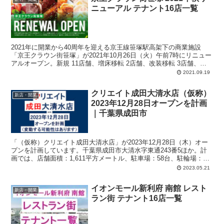
ニューアル テナント16店一覧
2021年に開業から40周年を迎える京王線笹塚駅高架下の商業施設
「京王クラウン街笹塚」が2021年10月26日（火）午前7時にリニュー
アルオープン。新規 11店舗、増床移転 2店舗、改装移転 3店舗、合
計16店舗の一覧をアップしておきます。笹塚エリア初の「スターバ
2021.09.19
ックスコーヒー」など。
クリエイト成田大清水店（仮称）
新店・開業
2023年12月28日オープンを計画
｜千葉県成田市
「（仮称）クリエイト成田大清水店」が2023年12月28日（木）オー
プンを計画しています。千葉県成田市大清水字東通243番5ほか。計
画では、店舗面積：1,611平方メートル、駐車場：58台、駐輪場：47
台、営業時間：午前9時-午後9時。
2023.05.21
イオンモール新利府 南館 レスト
新店・開業
ラン街 テナント16店一覧