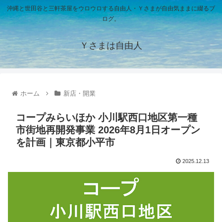
沖縄と世田谷と三軒茶屋をウロウロする自由人・Ｙさまが自由気ままに綴るブ
ログ。
Ｙさまは自由人
ホーム
新店・開業
コープみらいほか 小川駅西口地区第一種
市街地再開発事業 2026年8月1日オープン
を計画｜東京都小平市
2025.12.13