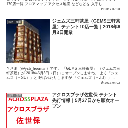
170店一覧 フロアマップ アクセス地図 などなどを 入手し...
2017.07.28
ジェムズ三軒茶屋（GEMS三軒茶
新店・開業
屋）テナント10店一覧｜2018年6
月3日開業
Ｙさま（@ysb_freeman）です。 「GEMS 三軒茶屋」 （ジェムズ三
軒茶屋）が 2018年6月3日（日）に オープンしますね。 よく「ジェ
ムス（＝SU）」と 呼ばれたりしますが 「ジェムズ（＝ZU）」...
2018.04.02
アクロスプラザ佐世保 テナント
新店・開業
先行情報｜5月27日から順次オー
プン