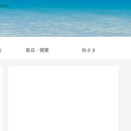
ログ。
り
新店・開業
街ネタ