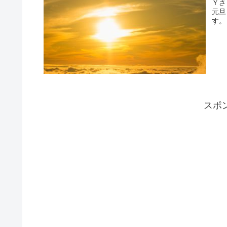
Ｙさま（@
元旦
スポ