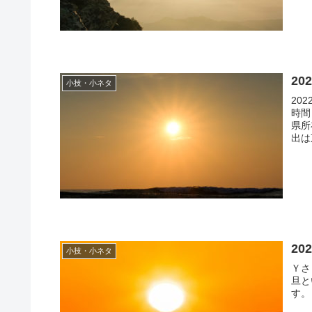
2
小技・小ネタ
20
時間
県所
出は
「7
2
小技・小ネタ
Ｙさま（@
旦と