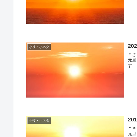
2
小技・小ネタ
Ｙさま（@
元旦
2
小技・小ネタ
Ｙさま（@
元旦