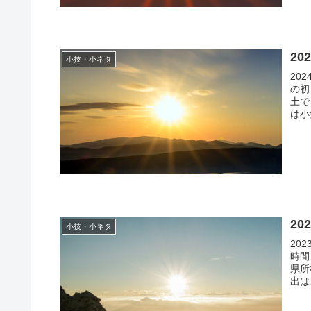
2
小技・小ネタ
20
の初
土で
は小
島と
2
小技・小ネタ
20
時間
県所
出は
「7