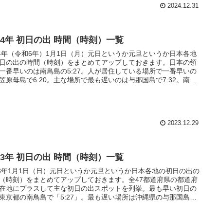
2024.12.31
024年 初日の出 時間（時刻）一覧
24年（令和6年）1月1日（月）元日というか元旦というか日本各地
日の出の時間（時刻）をまとめてアップしておきます。日本の領
一番早いのは南鳥島の5:27。人が居住している場所で一番早いの
笠原母島で6:20。主な場所で最も遅いのは与那国島で7:32。南鳥
与那国島は2時間5分の差があります。
2023.12.29
023年 初日の出 時間（時刻）一覧
23年1月1日（日）元日というか元旦というか日本各地の初日の出の
（時刻）をまとめてアップしておきます。全47都道府県の都道府
在地にプラスして主な初日の出スポットを列挙。最も早い初日の
東京都の南鳥島で「5:27」。最も遅い場所は沖縄県の与那国島で
:32」。2時間5分かけて日本各地が次々と夜明け。