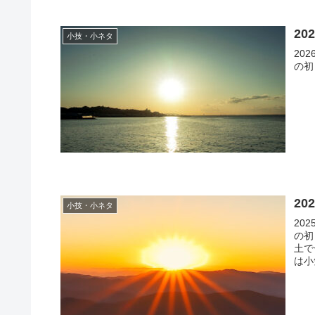
2
小技・小ネタ
20
の初
2
小技・小ネタ
20
の初
土で
は小
島と