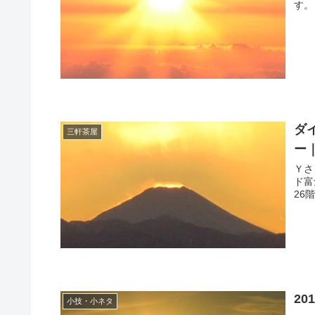
ダ
三軒茶屋
ー｜
Ｙさま（@
ド富
2
小技・小ネタ